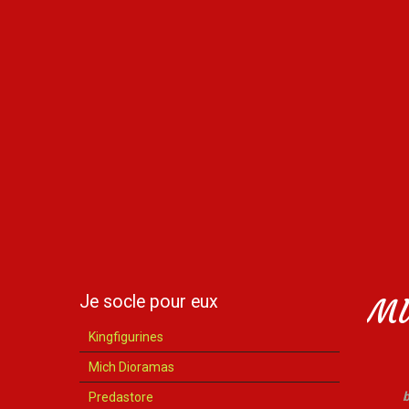
Je socle pour eux
MU
Kingfigurines
Mich Dioramas
b
Predastore