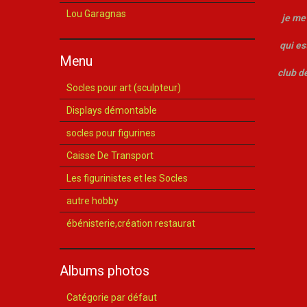
Lou Garagnas
je me
qui es
Menu
club d
Socles pour art (sculpteur)
je m
Displays démontable
socles pour figurines
Caisse De Transport
Les figurinistes et les Socles
autre hobby
ébénisterie,création restaurat
Albums photos
Catégorie par défaut