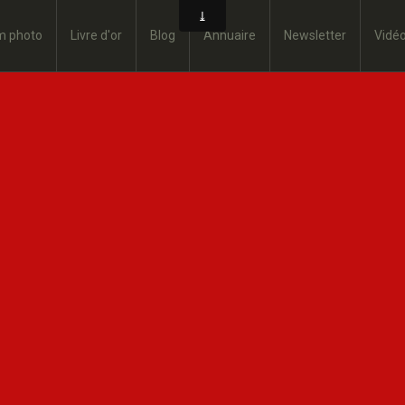
m photo
Livre d'or
Blog
Annuaire
Newsletter
Vidé